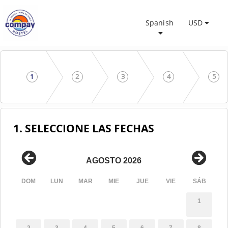
Spanish
USD
1
2
3
4
5
1. SELECCIONE LAS FECHAS
AGOSTO 2026
DOM
LUN
MAR
MIE
JUE
VIE
SÁB
1