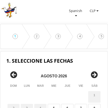
Spanish
CLP
1
2
3
4
5
1. SELECCIONE LAS FECHAS
AGOSTO 2026
DOM
LUN
MAR
MIE
JUE
VIE
SÁB
1