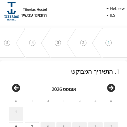
Hebrew
Tiberias Hostel
הזמינו עכשיו
ILS
5
4
3
2
1
1. התאריך המבוקש
אוגוסט 2026
א
ב
ג
ד
ה
ו
ש
1
8
7
6
5
4
3
2